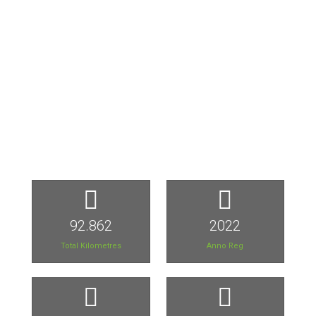
92.862
2022
Total Kilometres
Anno Reg