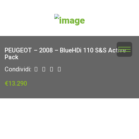
Home
Veicoli
PEUGEOT – 2008 – BlueHDi 110 S&S Active
Service
Pack
Condividi:
Chi Siamo
€13.290
Valuta la tua auto
Contatti
News