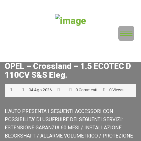
Home
Veicoli
Service
OPEL – Crossland – 1.5 ECOTEC D
Chi Siamo
110CV S&S Eleg.
Valuta la tua auto
04 Ago 2026
0 Commenti
0 Views
Contatti
L’AUTO PRESENTA I SEGUENTI ACCESSORI CON
POSSIBILITA’ DI USUFRUIRE DEI SEGUENTI SERVIZI:
News
ESTENSIONE GARANZIA 60 MESI / INSTALLAZIONE
BLOCKSHAFT / ALLARME VOLUMETRICO / PROTEZIONE