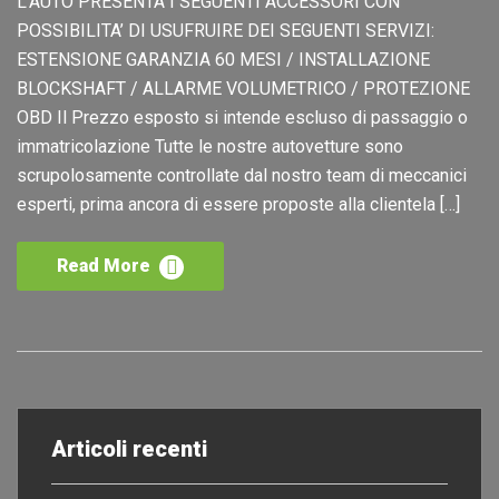
L’AUTO PRESENTA I SEGUENTI ACCESSORI CON
POSSIBILITA’ DI USUFRUIRE DEI SEGUENTI SERVIZI:
ESTENSIONE GARANZIA 60 MESI / INSTALLAZIONE
BLOCKSHAFT / ALLARME VOLUMETRICO / PROTEZIONE
OBD Il Prezzo esposto si intende escluso di passaggio o
immatricolazione Tutte le nostre autovetture sono
scrupolosamente controllate dal nostro team di meccanici
esperti, prima ancora di essere proposte alla clientela […]
Read More
Articoli recenti